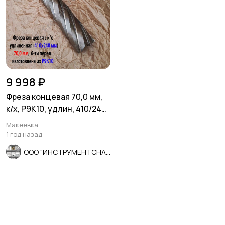
9 998 ₽
Фреза концевая 70,0 мм,
к/х, Р9К10, удлин, 410/240
мм, Z6, КМ5, СССР.
Макеевка
1 год назад
ООО "ИНСТРУМЕНТСНАБ"