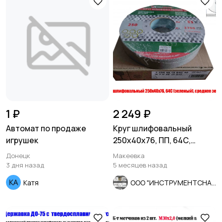
1 ₽
2 249 ₽
Автомат по продаже
Круг шлифовальный
игрушек
250х40х76, ПП, 64С,
зеленый, K7 V35, среднее
Донецк
Макеевка
зерно.
3 дня назад
5 месяцев назад
Катя
ООО "ИНСТРУМЕНТСНАБ"