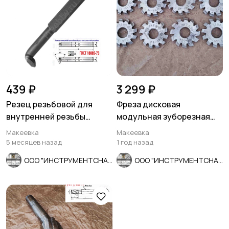
439 ₽
3 299 ₽
Резец резьбовой для
Фреза дисковая
внутренней резьбы
модульная зуборезная
16х16х170, Т5К10, 2662-
М0,8; Р6М5, 20°, Z12, к-т 8
Макеевка
Макеевка
0005,.
шт
5 месяцев назад
1 год назад
ООО "ИНСТРУМЕНТСНАБ"
ООО "ИНСТРУМЕНТСНАБ"