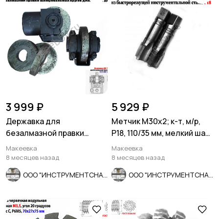
3 999 ₽
5 929 ₽
Державка для
Метчик М30х2; к-т, м/р,
безалмазной правки
Р18, 110/35 мм, мелкий шаг,
шлифовальных кругов
шлиф, в/зав, СССР
Макеевка
Макеевка
ДО-75 с кругом.
8 месяцев назад
8 месяцев назад
ООО "ИНСТРУМЕНТСНАБ"
ООО "ИНСТРУМЕНТСНАБ"