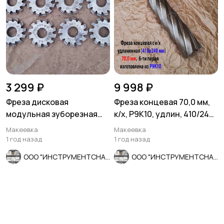
3 299 ₽
9 998 ₽
Фреза дисковая
Фреза концевая 70,0 мм,
модульная зуборезная
к/х, Р9К10, удлин, 410/240
М0,8; Р6М5, 20°, Z12, к-т 8
мм, Z6, КМ5, СССР.
Макеевка
Макеевка
шт
1 год назад
1 год назад
ООО "ИНСТРУМЕНТСНАБ"
ООО "ИНСТРУМЕНТСНАБ"