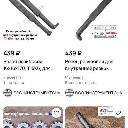
439 ₽
439 ₽
Резец резьбовой
Резец резьбовой для
16х16х170, Т15К6, для
внутренней резьбы
внутренней резьбы, 2662-
16х16х170, Т5К10, 2662-
Макеевка
Макеевка
0005.
0005,.
1 год назад
5 месяцев назад
ООО "ИНСТРУМЕНТСНАБ"
ООО "ИНСТРУМЕНТСНАБ"