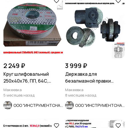
2 249 ₽
3 999 ₽
Круг шлифовальный
Державка для
250х40х76, ПП, 64С,
безалмазной правки
зеленый, K7 V35, среднее
шлифовальных кругов
Макеевка
Макеевка
зерно.
ДО-75 с кругом.
5 месяцев назад
8 месяцев назад
ООО "ИНСТРУМЕНТСНАБ"
ООО "ИНСТРУМЕНТСНАБ"