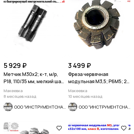
5 929 ₽
3 499 ₽
Метчик М30х2; к-т, м/р,
Фреза червячная
Р18, 110/35 мм, мелкий шаг,
модульная М3,5; Р6М5; 20
шлиф, в/зав, СССР
гр, класс С, 3°4'; 70х27х75.
Макеевка
Макеевка
8 месяцев назад
10 месяцев назад
ООО "ИНСТРУМЕНТСНАБ"
ООО "ИНСТРУМЕНТСНАБ"