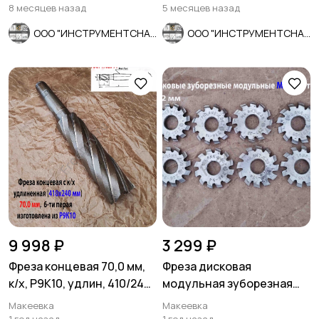
ДО-75 с кругом.
зерно.
8 месяцев назад
5 месяцев назад
ООО "ИНСТРУМЕНТСНАБ"
ООО "ИНСТРУМЕНТСНАБ"
9 998 ₽
3 299 ₽
Фреза концевая 70,0 мм,
Фреза дисковая
к/х, Р9К10, удлин, 410/240
модульная зуборезная
мм, Z6, КМ5, СССР.
М0,8; Р6М5, 20°, Z12, к-т 8
Макеевка
Макеевка
шт