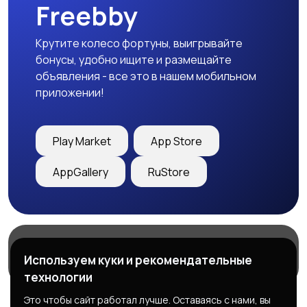
Freebby
Крутите колесо фортуны, выигрывайте
бонусы, удобно ищите и размещайте
объявления - все это в нашем мобильном
приложении!
Play Market
App Store
AppGallery
RuStore
Магазины
Блог
О нас
Используем куки и рекомендательные
Служба поддержки
технологии
Это чтобы сайт работал лучше. Оставаясь с нами, вы