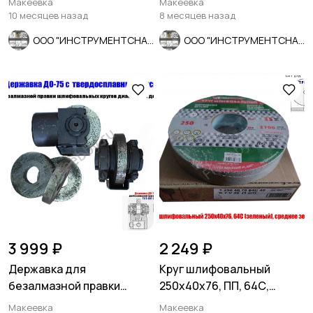
Макеевка
Макеевка
10 месяцев назад
8 месяцев назад
ООО "ИНСТРУМЕНТСНАБ"
ООО "ИНСТРУМЕНТСНАБ"
3 999 ₽
2 249 ₽
Державка для
Круг шлифовальный
безалмазной правки
250х40х76, ПП, 64С,
шлифовальных кругов
зеленый, K7 V35, среднее
Макеевка
Макеевка