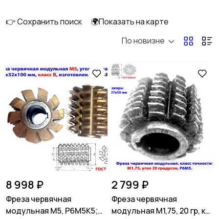
👉 Сохранить поиск
🌍Показать на карте
По новизне
8 998 ₽
2 799 ₽
Фреза червячная
Фреза червячная
модульная М5, Р6М5К5;
модульная М1,75, 20 гр, кл