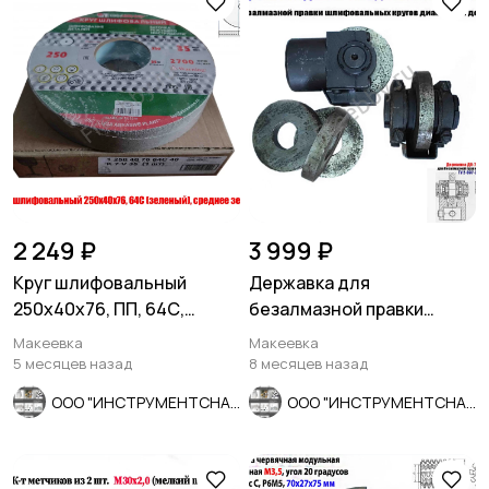
2 249 ₽
3 999 ₽
Круг шлифовальный
Державка для
250х40х76, ПП, 64С,
безалмазной правки
зеленый, K7 V35, среднее
шлифовальных кругов
Макеевка
Макеевка
зерно.
ДО-75 с кругом.
5 месяцев назад
8 месяцев назад
ООО "ИНСТРУМЕНТСНАБ"
ООО "ИНСТРУМЕНТСНАБ"