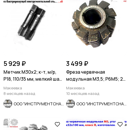
5 929 ₽
3 499 ₽
Метчик М30х2; к-т, м/р,
Фреза червячная
Р18, 110/35 мм, мелкий шаг,
модульная М3,5; Р6М5; 20
шлиф, в/зав, СССР
гр, класс С, 3°4'; 70х27х75.
Макеевка
Макеевка
8 месяцев назад
10 месяцев назад
ООО "ИНСТРУМЕНТСНАБ"
ООО "ИНСТРУМЕНТСНАБ"