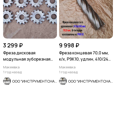
3 299 ₽
9 998 ₽
Фреза дисковая
Фреза концевая 70,0 мм,
модульная зуборезная
к/х, Р9К10, удлин, 410/240
М0,8; Р6М5, 20°, Z12, к-т 8
мм, Z6, КМ5, СССР.
Макеевка
Макеевка
шт
1 год назад
1 год назад
ООО "ИНСТРУМЕНТСНАБ"
ООО "ИНСТРУМЕНТСНАБ"