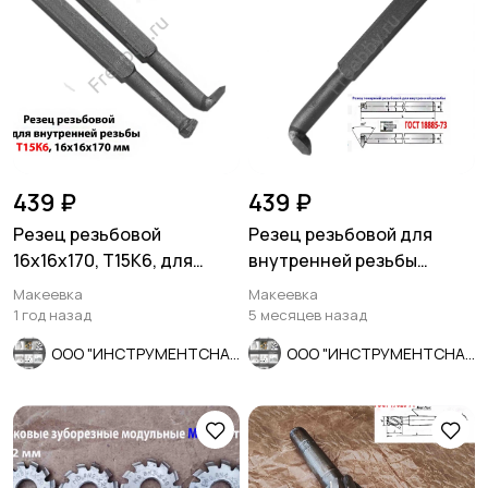
439 ₽
439 ₽
Резец резьбовой
Резец резьбовой для
16х16х170, Т15К6, для
внутренней резьбы
внутренней резьбы, 2662-
16х16х170, Т5К10, 2662-
Макеевка
Макеевка
0005.
0005,.
1 год назад
5 месяцев назад
ООО "ИНСТРУМЕНТСНАБ"
ООО "ИНСТРУМЕНТСНАБ"