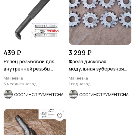
439 ₽
3 299 ₽
Резец резьбовой для
Фреза дисковая
внутренней резьбы
модульная зуборезная
16х16х170, Т5К10, 2662-
М0,8; Р6М5, 20°, Z12, к-т 8
Макеевка
Макеевка
0005,.
шт
5 месяцев назад
1 год назад
ООО "ИНСТРУМЕНТСНАБ"
ООО "ИНСТРУМЕНТСНАБ"