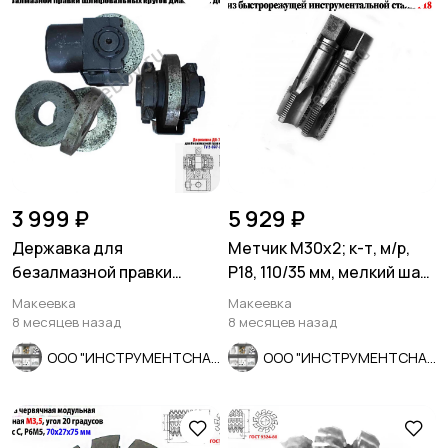
3 999 ₽
5 929 ₽
Державка для
Метчик М30х2; к-т, м/р,
безалмазной правки
Р18, 110/35 мм, мелкий шаг,
шлифовальных кругов
шлиф, в/зав, СССР
Макеевка
Макеевка
ДО-75 с кругом.
8 месяцев назад
8 месяцев назад
ООО "ИНСТРУМЕНТСНАБ"
ООО "ИНСТРУМЕНТСНАБ"