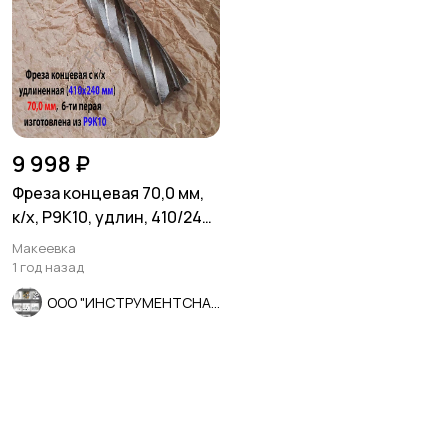
9 998 ₽
Фреза концевая 70,0 мм,
к/х, Р9К10, удлин, 410/240
мм, Z6, КМ5, СССР.
Макеевка
1 год назад
ООО "ИНСТРУМЕНТСНАБ"