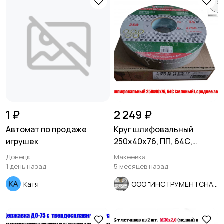
1 ₽
2 249 ₽
Автомат по продаже
Круг шлифовальный
игрушек
250х40х76, ПП, 64С,
зеленый, K7 V35, среднее
Донецк
Макеевка
зерно.
1 день назад
5 месяцев назад
Катя
ООО "ИНСТРУМЕНТСНАБ"