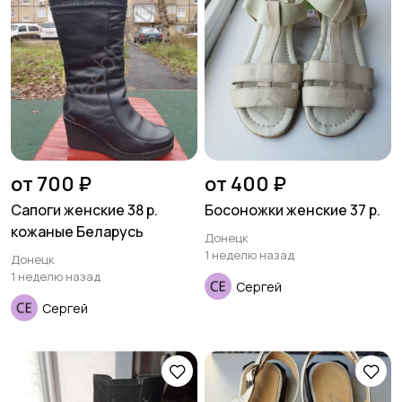
Трикотаж
Спортивная одежда
Футболки и топы
Штаны и шорты
от 700 ₽
от 400 ₽
Сапоги женские 38 р.
Босоножки женские 37 р.
кожаные Беларусь
Донецк
1 неделю назад
Донецк
1 неделю назад
Другая женская
Сергей
одежда
Сергей