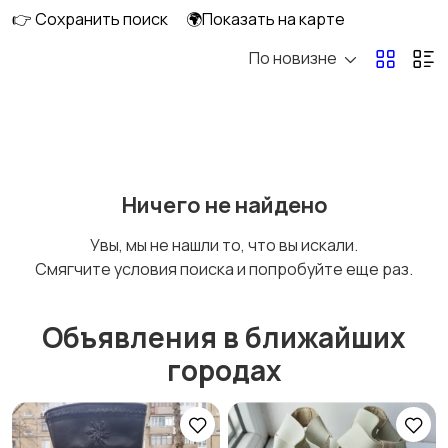
👉 Сохранить поиск
🌍Показать на карте
По новизне
Головные уборы
Домашняя одежда
Комбинезоны
Купальники
Ничего не найдено
Увы, мы не нашли то, что вы искали.
Смягчите условия поиска и попробуйте еще раз.
Нижнее белье
Обувь
Объявления в ближайших
городах
Пиджаки и костюмы
Платья и юбки