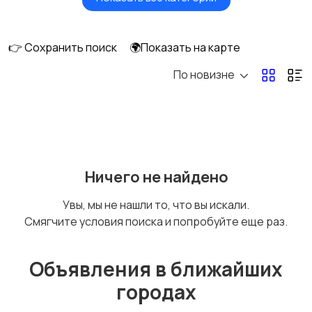
Будущим мамам
Верхняя одежда
👉 Сохранить поиск
🌍Показать на карте
По новизне
Головные уборы
Домашняя одежда
Комбинезоны
Купальники
Ничего не найдено
Увы, мы не нашли то, что вы искали.
Смягчите условия поиска и попробуйте еще раз.
Нижнее белье
Обувь
Объявления в ближайших
городах