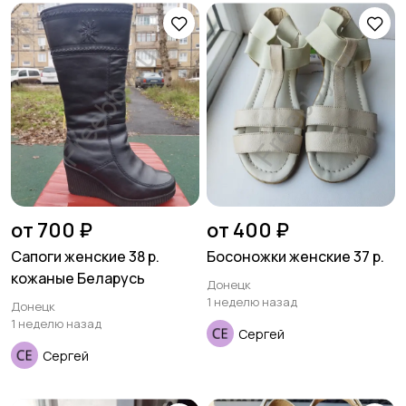
Пиджаки и костюмы
Платья и юбки
Трикотаж
Спортивная одежда
Футболки и топы
Штаны и шорты
от 700 ₽
от 400 ₽
Сапоги женские 38 р.
Босоножки женские 37 р.
кожаные Беларусь
Донецк
1 неделю назад
Донецк
1 неделю назад
Другая женская
Сергей
одежда
Сергей