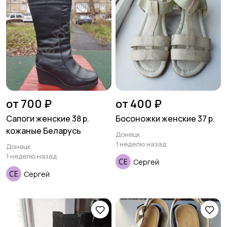
Трикотаж
Спортивная одежда
Футболки и топы
Штаны и шорты
от 700 ₽
от 400 ₽
Сапоги женские 38 р.
Босоножки женские 37 р.
кожаные Беларусь
Донецк
1 неделю назад
Донецк
1 неделю назад
Другая женская
Сергей
одежда
Сергей