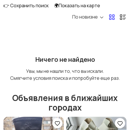
👉 Сохранить поиск
🌍Показать на карте
По новизне
Головные уборы
Домашняя одежда
Комбинезоны
Купальники
Ничего не найдено
Увы, мы не нашли то, что вы искали.
Смягчите условия поиска и попробуйте еще раз.
Нижнее белье
Обувь
Объявления в ближайших
городах
Пиджаки и костюмы
Платья и юбки