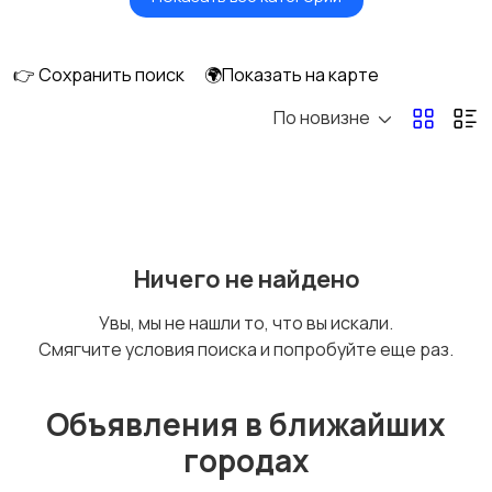
Будущим мамам
Верхняя одежда
👉 Сохранить поиск
🌍Показать на карте
По новизне
Головные уборы
Домашняя одежда
Комбинезоны
Купальники
Ничего не найдено
Увы, мы не нашли то, что вы искали.
Смягчите условия поиска и попробуйте еще раз.
Нижнее белье
Обувь
Объявления в ближайших
городах