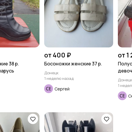
от 400 ₽
от 1
ие 38 р.
Босоножки женские 37 р.
Полус
ларусь
девоч
Донецк
1 неделю назад
Донец
1 неде
Сергей
С