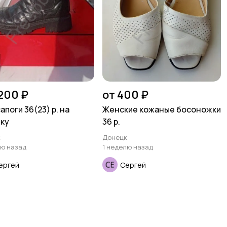
 200 ₽
от 400 ₽
апоги 36(23) р. на
Женские кожаные босоножки
ку
36 р.
к
Донецк
лю назад
1 неделю назад
ергей
Сергей