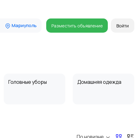
Мариуполь
Разместить объявление
Войти
Головные уборы
Домашняя одежда
Пиджаки и костюмы
Платья и юбки
По новизне