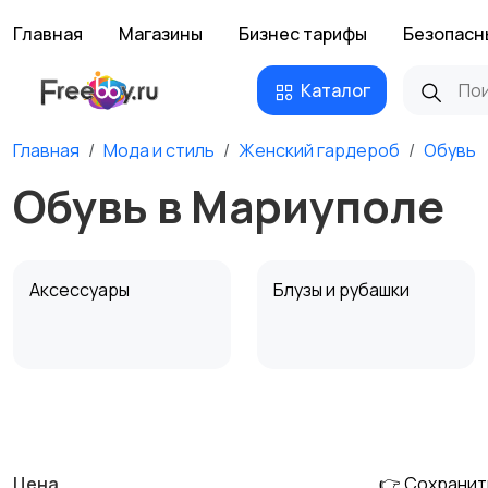
Главная
Магазины
Бизнес тарифы
Безопасн
Каталог
Главная
Мода и стиль
Женский гардероб
Обувь
Обувь в Мариуполе
Аксессуары
Блузы и рубашки
Комбинезоны
Купальники
Цена
👉 Сохранит