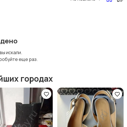
Другая женская
одежда
йдено
 вы искали.
робуйте еще раз.
йших городах