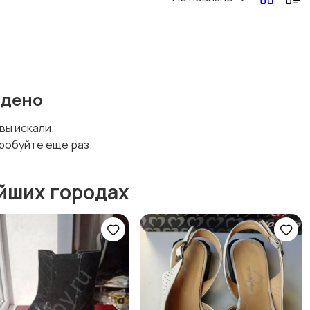
Другая женская
одежда
йдено
 вы искали.
робуйте еще раз.
йших городах