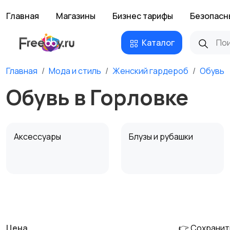
Главная
Магазины
Бизнес тарифы
Безопасн
Каталог
Главная
Мода и стиль
Женский гардероб
Обувь
Обувь в Горловке
Аксессуары
Блузы и рубашки
Комбинезоны
Купальники
Цена
👉 Сохранит