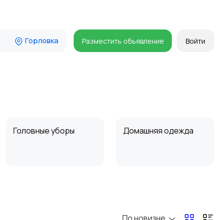
Горловка
Разместить объявление
Войти
Головные уборы
Домашняя одежда
Пиджаки и костюмы
Платья и юбки
По новизне