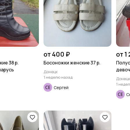
от 400 ₽
от 1
ие 38 р.
Босоножки женские 37 р.
Полус
ларусь
девоч
Донецк
1 неделю назад
Донец
1 неде
Сергей
С