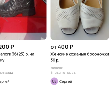
 200 ₽
от 400 ₽
апоги 36(23) р. на
Женские кожаные босоножки
ку
36 р.
к
Донецк
лю назад
1 неделю назад
ергей
Сергей