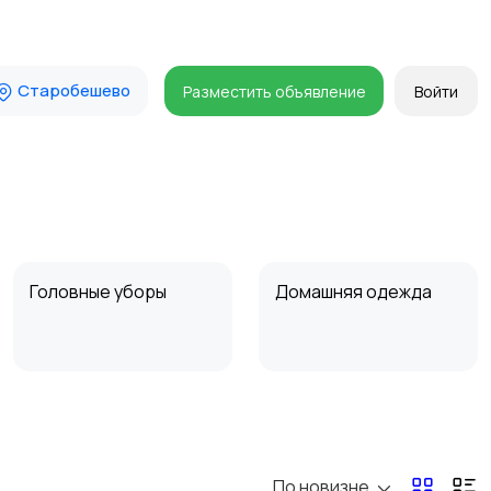
Старобешево
Разместить объявление
Войти
Головные уборы
Домашняя одежда
Пиджаки и костюмы
Платья и юбки
По новизне