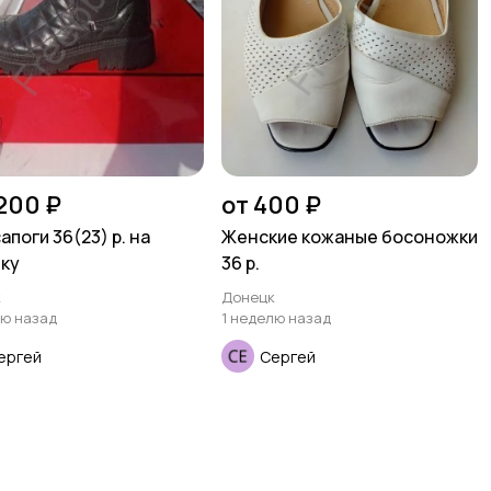
 200 ₽
от 400 ₽
апоги 36(23) р. на
Женские кожаные босоножки
ку
36 р.
к
Донецк
лю назад
1 неделю назад
ергей
Сергей