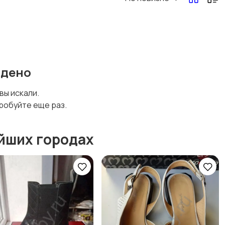
Другая женская
одежда
йдено
 вы искали.
робуйте еще раз.
йших городах