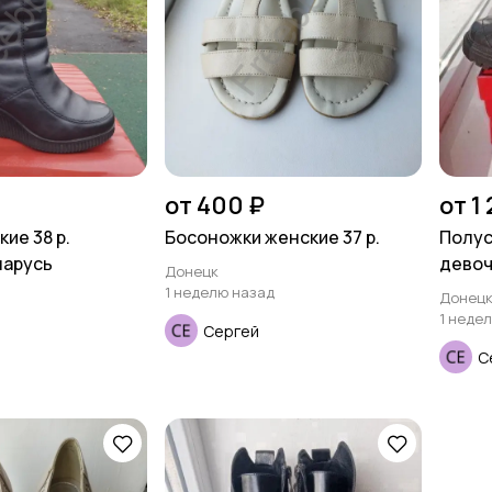
от 400 ₽
от 1
ие 38 р.
Босоножки женские 37 р.
Полус
ларусь
девоч
Донецк
1 неделю назад
Донец
1 неде
Сергей
С