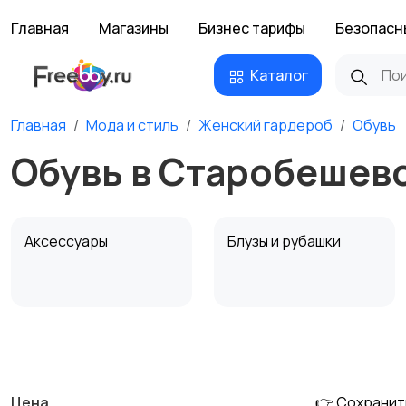
Главная
Магазины
Бизнес тарифы
Безопасн
Каталог
Главная
Мода и стиль
Женский гардероб
Обувь
Обувь в Старобешев
Аксессуары
Блузы и рубашки
Комбинезоны
Купальники
Цена
👉 Сохранит