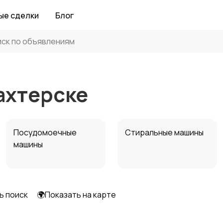
ые сделки
Блог
ахтерске
Посудомоечные
Стиральные машины
машины
ь поиск
🌍Показать на карте