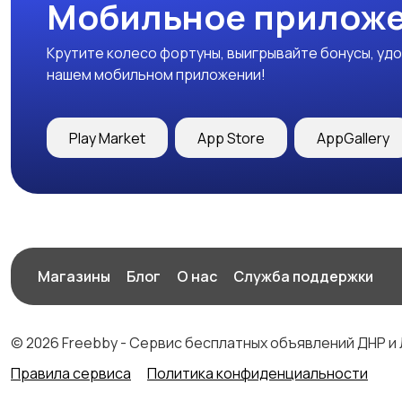
Мобильное приложе
Крутите колесо фортуны, выигрывайте бонусы, удо
нашем мобильном приложении!
Play Market
App Store
AppGallery
Магазины
Блог
О нас
Служба поддержки
© 2026 Freebby - Сервис бесплатных объявлений ДНР и
Правила сервиса
Политика конфиденциальности