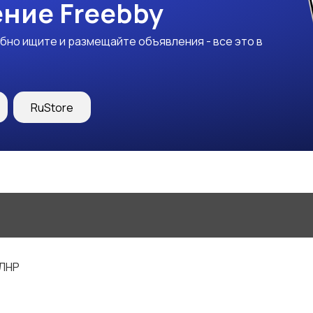
ние Freebby
бно ищите и размещайте объявления - все это в
RuStore
 ЛНР