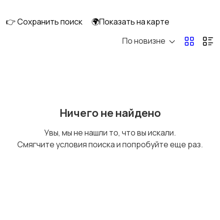
интерьера
👉 Сохранить поиск
🌍Показать на карте
По новизне
Аксессуары
Оформление
праздников
Канцелярия
Посуда
Ничего не найдено
Увы, мы не нашли то, что вы искали.
Смягчите условия поиска и попробуйте еще раз.
Другое