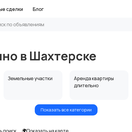
ые сделки
Блог
чно в Шахтерске
Земельные участки
Аренда квартиры
длительно
Показать все категории
Аренда дома
Коммерческая
посуточно
недвижимость
ь поиск
🌍Показать на карте