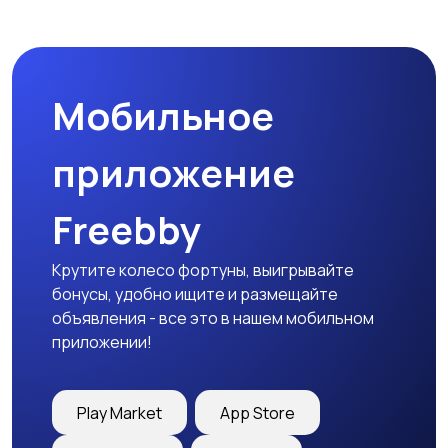
Наушники
Микрофоны
Мобильное
Аксессуары
приложение
Freebby
Крутите колесо фортуны, выигрывайте
бонусы, удобно ищите и размещайте
объявления - все это в нашем мобильном
приложении!
Play Market
App Store