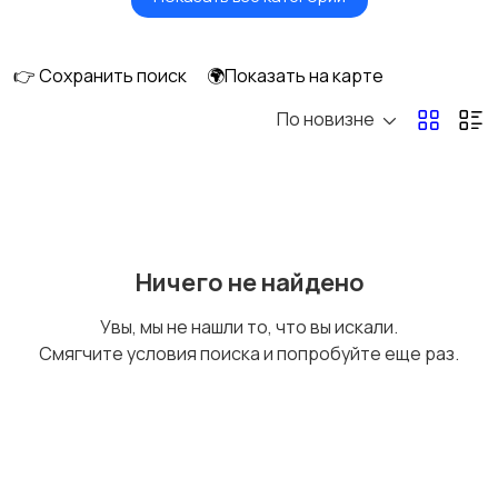
Акустика, колонки,
Домашние
сабвуферы
кинотеатры
👉 Сохранить поиск
🌍Показать на карте
По новизне
DVD, Blu-ray и
Музыкальные центры
медиаплееры
и магнитолы
MP3-плееры и
Электронные книги
Ничего не найдено
портативное аудио
Увы, мы не нашли то, что вы искали.
Смягчите условия поиска и попробуйте еще раз.
Спутниковое и
Аудиоусилители и
цифровое ТВ
ресиверы