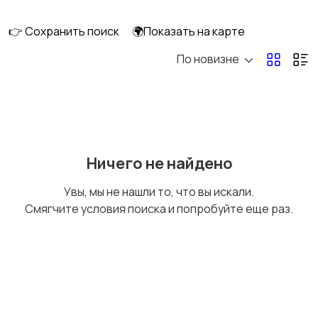
👉 Сохранить поиск
🌍Показать на карте
По новизне
Освещение
Оформление
интерьера
Охрана и
Подставки и тумбы
Ничего не найдено
сигнализации
Увы, мы не нашли то, что вы искали.
Смягчите условия поиска и попробуйте еще раз.
Посуда
Растения и семена
Сад и огород
Садовая мебель