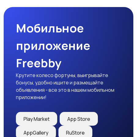
Мобильное
Столы и стулья
Текстиль и ковры
приложение
Freebby
Шкафы и комоды
Другое
Крутите колесо фортуны, выигрывайте
бонусы, удобно ищите и размещайте
объявления - все это в нашем мобильном
приложении!
Play Market
App Store
AppGallery
RuStore