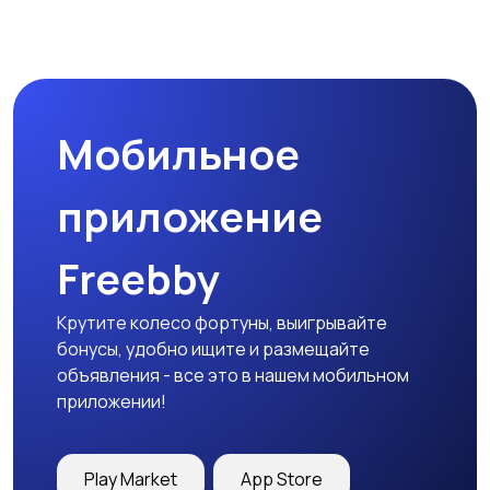
Магазины
Маркетинг и реклама
Мобильное
Медицина
Начало карьеры
приложение
Freebby
Образование и наука
Офисный персонал
Крутите колесо фортуны, выигрывайте
бонусы, удобно ищите и размещайте
объявления - все это в нашем мобильном
приложении!
Перевозки, склад,
Продажи
закупки
Play Market
App Store