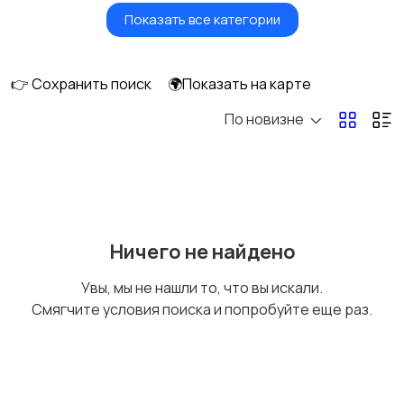
Показать все категории
Бытовые услуги и
Высший менеджмент
клининг
👉 Сохранить поиск
🌍Показать на карте
По новизне
Госслужба
Добыча сырья,
энергетика
Домашний персонал
Издательства и СМИ
Ничего не найдено
Увы, мы не нашли то, что вы искали.
Смягчите условия поиска и попробуйте еще раз.
Информационные
Искусство и
технологии
развлечения