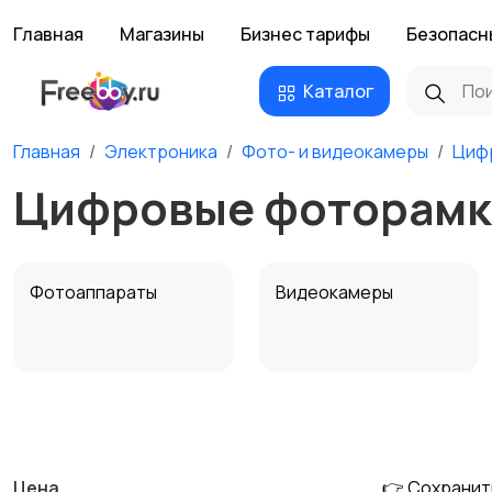
Главная
Магазины
Бизнес тарифы
Безопасн
Каталог
Главная
Электроника
Фото- и видеокамеры
Циф
Цифровые фоторамк
Фотоаппараты
Видеокамеры
Штативы и
Студийное
стабилизаторы
оборудование
Цена
👉 Сохранит