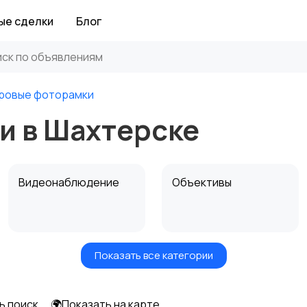
ые сделки
Блог
ровые фоторамки
и в Шахтерске
Видеонаблюдение
Объективы
Показать все категории
Цифровые
Компактные
фоторамки
фотопринтеры
ь поиск
🌍Показать на карте