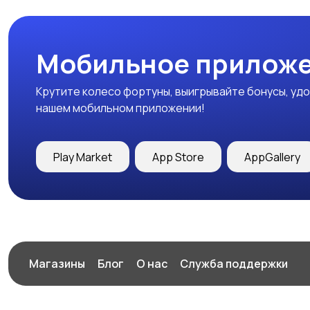
Мобильное приложе
Крутите колесо фортуны, выигрывайте бонусы, удо
нашем мобильном приложении!
Play Market
App Store
AppGallery
Магазины
Блог
О нас
Служба поддержки