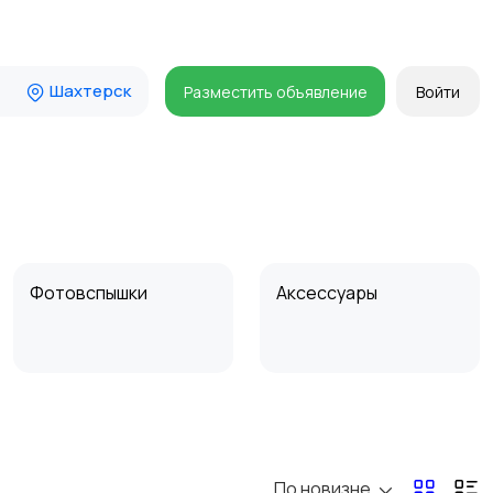
Шахтерск
Разместить объявление
Войти
Фотовспышки
Аксессуары
Бинокли и
оптические приборы
По новизне