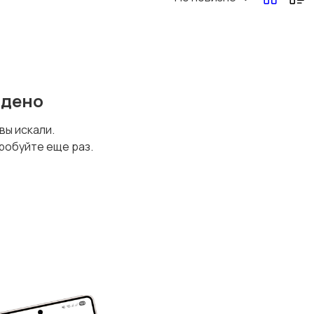
йдено
 вы искали.
робуйте еще раз.