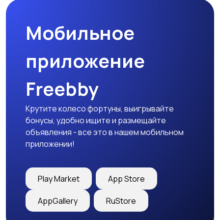
Мобильное
Футболки и поло
Штаны и шорты
приложение
Freebby
Другое
Крутите колесо фортуны, выигрывайте
бонусы, удобно ищите и размещайте
объявления - все это в нашем мобильном
приложении!
Play Market
App Store
AppGallery
RuStore