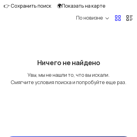
👉 Сохранить поиск
🌍Показать на карте
По новизне
Комбинезоны
Нижнее белье
Обувь
Пиджаки и костюмы
Ничего не найдено
Увы, мы не нашли то, что вы искали.
Смягчите условия поиска и попробуйте еще раз.
Рубашки
Свитеры и толстовки
Спецодежда
Спортивная одежда