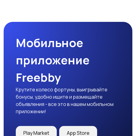
Туризм и отдых на
Теннис, бадминтон,
природе
дартс
Мобильное
Тренажеры и фитнес
Спортивное питание
приложение
Freebby
Другое
Крутите колесо фортуны, выигрывайте
бонусы, удобно ищите и размещайте
объявления - все это в нашем мобильном
приложении!
Play Market
App Store