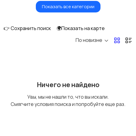
Показать все категории
Ролики и
Самокаты и
скейтбординг
гироскутеры
👉 Сохранить поиск
🌍Показать на карте
По новизне
Бильярд и боулинг
Водные виды спорта
Единоборства
Зимние виды спорта
Ничего не найдено
Увы, мы не нашли то, что вы искали.
Смягчите условия поиска и попробуйте еще раз.
Игры с мячом
Охота и рыбалка