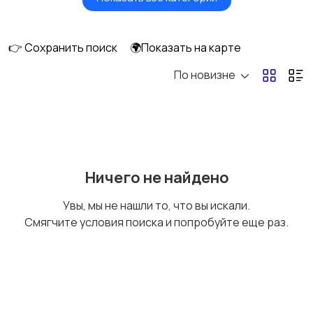
Масла и автохимия
Автоэлектроника и
GPS
👉 Сохранить поиск
🌍Показать на карте
По новизне
Аксессуары и
Аудио и видео
инструменты
Противоугонные
Багажные системы и
Ничего не найдено
устройства
фаркопы
Увы, мы не нашли то, что вы искали.
Смягчите условия поиска и попробуйте еще раз.
Мотоэкипировка
Другие запчасти
и аксессуары