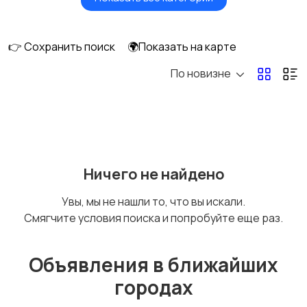
Будущим мамам
Верхняя одежда
👉 Сохранить поиск
🌍Показать на карте
По новизне
Головные уборы
Домашняя одежда
Комбинезоны
Купальники
Ничего не найдено
Увы, мы не нашли то, что вы искали.
Смягчите условия поиска и попробуйте еще раз.
Нижнее белье
Обувь
Объявления в ближайших
городах