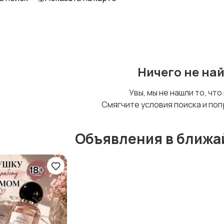
Образование и наука
Офисный персонал
Ничего не на
Сельское хозяйство
Спорт и красота
Увы, мы не нашли то, что
Смягчите условия поиска и поп
Объявления в ближа
Управление
Финансы
персоналом