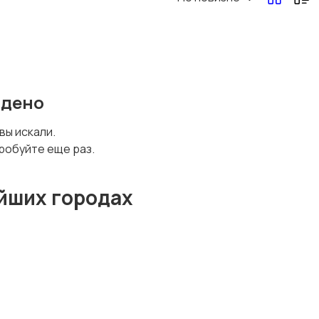
Перевозки, склад,
Продажи
закупки
йдено
Страхование
Строительство и
 вы искали.
ремонт
робуйте еще раз.
йших городах
Юриспруденция
Удаленная работа