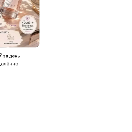
₽
за день
далённо
д