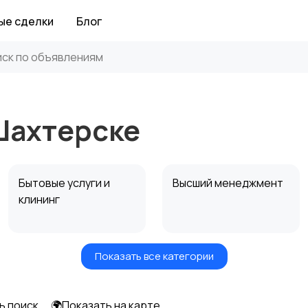
ые сделки
Блог
Шахтерске
Бытовые услуги и
Высший менеджмент
клининг
Показать все категории
Информационные
Искусство и
технологии
развлечения
ь поиск
🌍Показать на карте