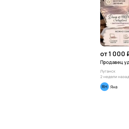
от 1 000 
Продавец у
Луганск
2 недели наза
Яна