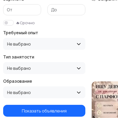
Медицина
Начало карьеры
🔥Срочно
Требуемый опыт
Производство
Рестораны и
Не выбрано
общепит
Тип занятости
Не выбрано
Туризм и гостиницы
Управление
недвижимостью
Образование
Не выбрано
Показать объявления