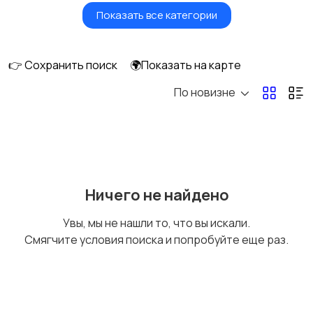
Показать все категории
Игрушки и игры
Детские коляски
👉 Сохранить поиск
🌍Показать на карте
По новизне
Кормление и питание
Купание
Детская мебель
Подгузники и горшки
Ничего не найдено
Увы, мы не нашли то, что вы искали.
Смягчите условия поиска и попробуйте еще раз.
Радио- и видеоняни
Товары для мам