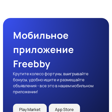
Товары для учебы
Прочие детские
товары
Мобильное
Детская одежда
Детская обувь
приложение
Freebby
Детский транспорт
Крутите колесо фортуны, выигрывайте
бонусы, удобно ищите и размещайте
объявления - все это в нашем мобильном
приложении!
Play Market
App Store