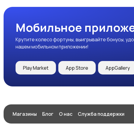
Мобильное приложе
Крутите колесо фортуны, выигрывайте бонусы, удо
нашем мобильном приложении!
Play Market
App Store
AppGallery
Магазины
Блог
О нас
Служба поддержки