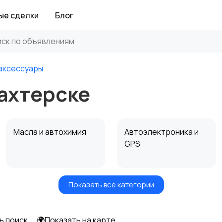
ые сделки
Блог
аксессуары
ахтерске
Масла и автохимия
Автоэлектроника и
GPS
Показать все категории
Мотоэкипировка
Другие запчасти
и аксессуары
ь поиск
🌍Показать на карте