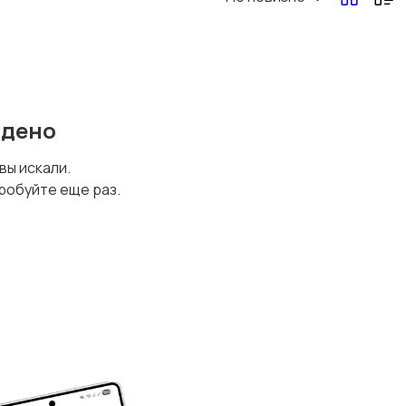
йдено
 вы искали.
робуйте еще раз.