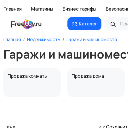
Главная
Магазины
Бизнес тарифы
Безопасн
Каталог
Главная
Недвижимость
Гаражи и машиноместа
Гаражи и машиномес
Продажа комнаты
Продажа дома
Аренда квартиры
Аренда комнаты
посуточно
посуточно
Цена
👉 Сохранит