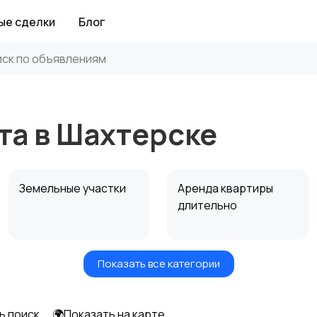
ые сделки
Блог
та в Шахтерске
Земельные участки
Аренда квартиры
длительно
Показать все категории
Аренда дома
Коммерческая
посуточно
недвижимость
ь поиск
🌍Показать на карте