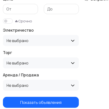
Гаражи и
машиноместа
🔥Срочно
Электричество
Не выбрано
Торг
Не выбрано
Аренда / Продажа
Не выбрано
Показать объявления