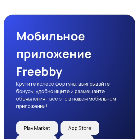
Спецодежда
Спортивная одежда
Мобильное
Футболки и поло
Штаны и шорты
приложение
Freebby
Другое
Крутите колесо фортуны, выигрывайте
бонусы, удобно ищите и размещайте
объявления - все это в нашем мобильном
приложении!
Play Market
App Store