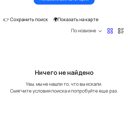
Головные уборы
Домашняя одежда
👉 Сохранить поиск
🌍Показать на карте
По новизне
Комбинезоны
Нижнее белье
Обувь
Пиджаки и костюмы
Ничего не найдено
Увы, мы не нашли то, что вы искали.
Смягчите условия поиска и попробуйте еще раз.
Рубашки
Свитеры и толстовки