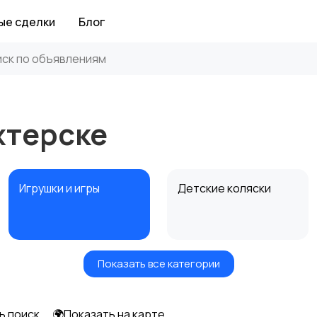
ые сделки
Блог
хтерске
Игрушки и игры
Детские коляски
Показать все категории
Радио- и видеоняни
Товары для мам
ь поиск
🌍Показать на карте