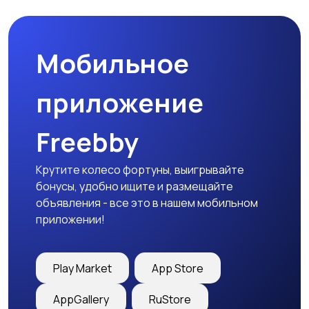
товары
Мобильное
Детская одежда
Детская обувь
приложение
Freebby
Детский транспорт
Крутите колесо фортуны, выигрывайте
бонусы, удобно ищите и размещайте
объявления - все это в нашем мобильном
приложении!
Play Market
App Store
AppGallery
RuStore