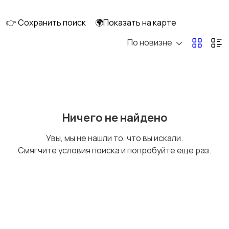
👉 Сохранить поиск
🌍Показать на карте
По новизне
Кормление и питание
Купание
Детская мебель
Подгузники и горшки
Ничего не найдено
Увы, мы не нашли то, что вы искали.
Смягчите условия поиска и попробуйте еще раз.
Радио- и видеоняни
Товары для мам
Товары для учебы
Прочие детские