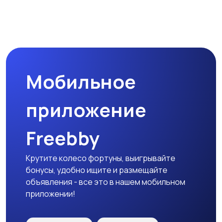
Магазины
Маркетинг и реклама
Мобильное
Медицина
Начало карьеры
приложение
Freebby
Образование и наука
Офисный персонал
Крутите колесо фортуны, выигрывайте
бонусы, удобно ищите и размещайте
объявления - все это в нашем мобильном
приложении!
Перевозки, склад,
Продажи
закупки