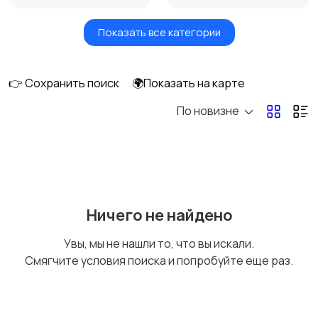
Показать все категории
Бытовые услуги и
Высший менеджмент
клининг
👉 Сохранить поиск
🌍Показать на карте
По новизне
Госслужба
Добыча сырья,
энергетика
Домашний персонал
Издательства и СМИ
Ничего не найдено
Увы, мы не нашли то, что вы искали.
Смягчите условия поиска и попробуйте еще раз.
Информационные
Искусство и
технологии
развлечения