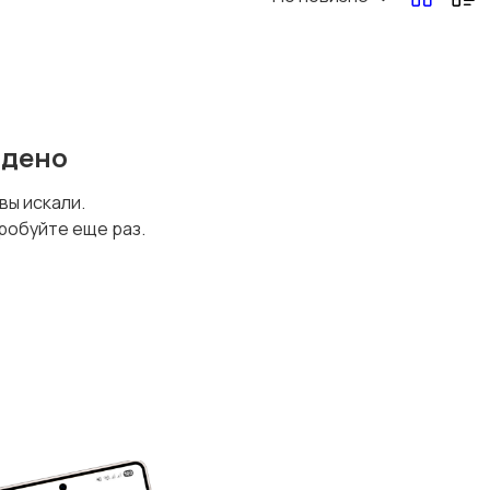
йдено
 вы искали.
робуйте еще раз.