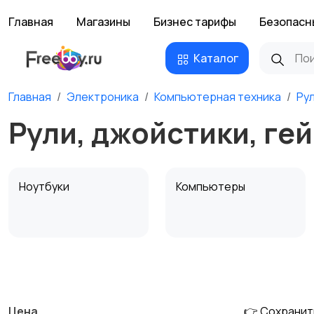
Главная
Магазины
Бизнес тарифы
Безопасн
Каталог
Главная
Электроника
Компьютерная техника
Ру
Рули, джойстики, ге
Ноутбуки
Компьютеры
Мультимедиа
Накопители данных и
картридеры
Цена
👉 Сохранит