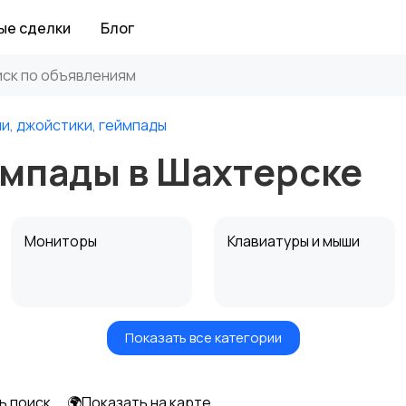
ые сделки
Блог
ли, джойстики, геймпады
ймпады в Шахтерске
Мониторы
Клавиатуры и мыши
Показать все категории
Программное
Рули, джойстики,
обеспечение
геймпады
ь поиск
🌍Показать на карте