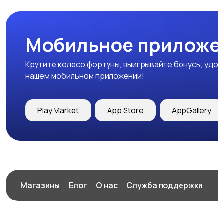
Мобильное приложе
Крутите колесо фортуны, выигрывайте бонусы, удо
нашем мобильном приложении!
Play Market
App Store
AppGallery
Магазины
Блог
О нас
Служба поддержки