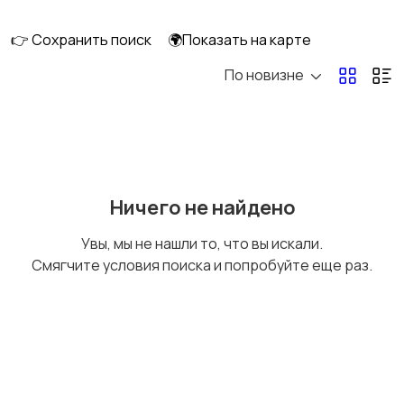
👉 Сохранить поиск
🌍Показать на карте
По новизне
Мототехника
Спецтехника
Сельхозтехника
Другой транспорт
Ничего не найдено
Увы, мы не нашли то, что вы искали.
Смягчите условия поиска и попробуйте еще раз.
Прицепы, дома на
Воздушный
колесах
транспорт