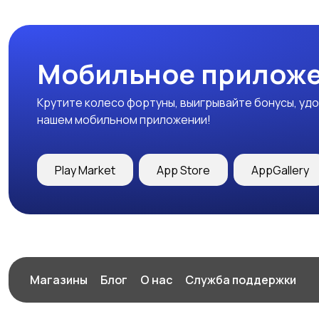
Мобильное приложе
Крутите колесо фортуны, выигрывайте бонусы, удо
нашем мобильном приложении!
Play Market
App Store
AppGallery
Магазины
Блог
О нас
Служба поддержки