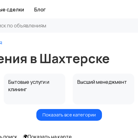
ые сделки
Блог
я
ения в Шахтерске
Бытовые услуги и
Высший менеджмент
клининг
Показать все категории
Информационные
Искусство и
технологии
развлечения
ь поиск
🌍Показать на карте