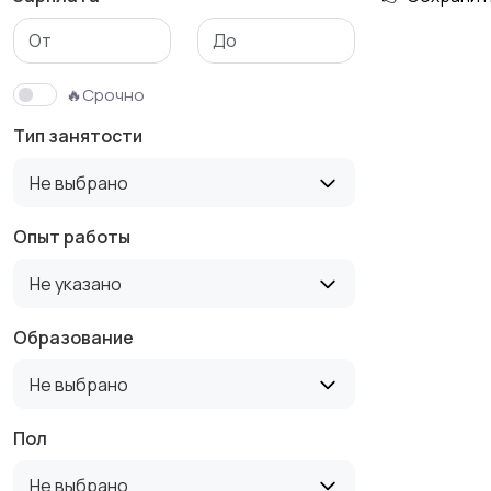
Медицина
Начало карьеры
🔥Срочно
Тип занятости
Производство
Рестораны и
Не выбрано
общепит
Опыт работы
Не указано
Туризм и гостиницы
Управление
недвижимостью
Образование
Не выбрано
Пол
Не выбрано