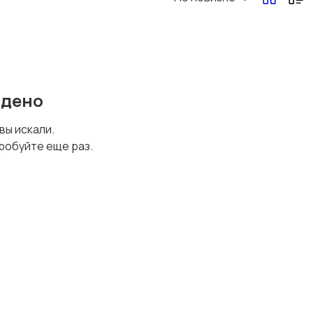
Перевозки, склад,
Продажи
закупки
йдено
Страхование
Строительство и
 вы искали.
ремонт
робуйте еще раз.
Финансы
Юриспруденция