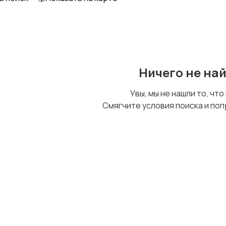
Образование и наука
Офисный персонал
Ничего не на
Сельское хозяйство
Спорт и красота
Увы, мы не нашли то, что
Смягчите условия поиска и поп
Управление
Удаленная работа
персоналом