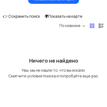
Вентиляторы
Обогреватели
👉 Сохранить поиск
🌍Показать на карте
По новизне
Газовые и
Кондиционеры и
электрические котлы
сплит-системы
Водонагреватели
Ничего не найдено
Увы, мы не нашли то, что вы искали.
Смягчите условия поиска и попробуйте еще раз.