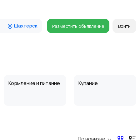
Шахтерск
Разместить объявление
Войти
Кормление и питание
Купание
Товары для учебы
Прочие детские
товары
По новизне