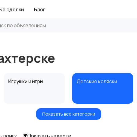
ые сделки
Блог
ахтерске
Игрушки и игры
Детские коляски
Показать все категории
Радио- и видеоняни
Товары для мам
ь поиск
🌍Показать на карте