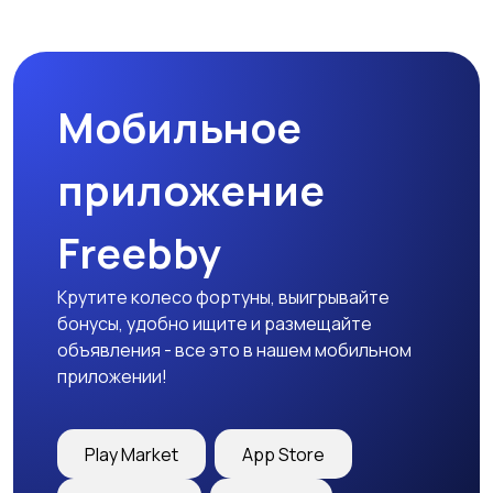
Пиджаки и костюмы
Платья и юбки
Мобильное
Трикотаж
Спортивная одежда
приложение
Freebby
Футболки и топы
Штаны и шорты
Крутите колесо фортуны, выигрывайте
бонусы, удобно ищите и размещайте
объявления - все это в нашем мобильном
приложении!
Другая женская
одежда
Play Market
App Store