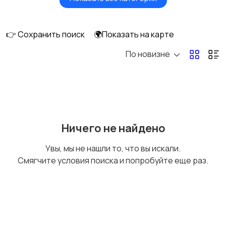
Будущим мамам
Верхняя одежда
👉 Сохранить поиск
🌍Показать на карте
По новизне
Головные уборы
Домашняя одежда
Комбинезоны
Купальники
Ничего не найдено
Увы, мы не нашли то, что вы искали.
Смягчите условия поиска и попробуйте еще раз.
Нижнее белье
Обувь