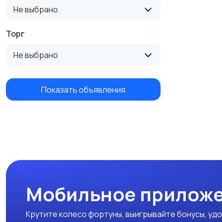
Не выбрано
Торг
Не выбрано
Показать объявления
Мобильное приложе
Крутите колесо фортуны, выигрывайте бонусы, удо