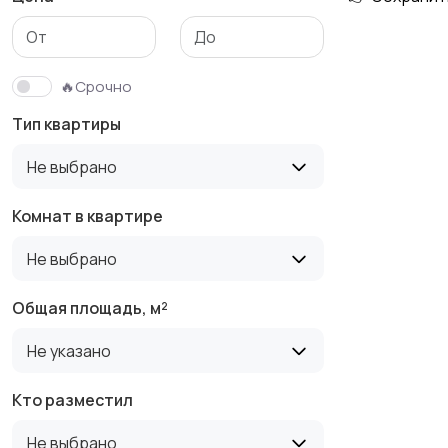
Гаражи и
машиноместа
🔥Срочно
Тип квартиры
Не выбрано
Комнат в квартире
Не выбрано
Общая площадь, м²
Не указано
Кто разместил
Не выбрано