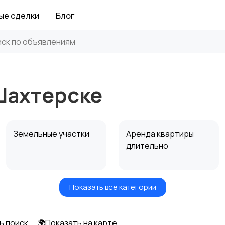
ые сделки
Блог
Шахтерске
Земельные участки
Аренда квартиры
длительно
Показать все категории
Аренда дома
Коммерческая
посуточно
недвижимость
ь поиск
🌍Показать на карте