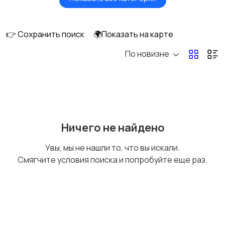
Головные уборы
Домашняя одежда
👉 Сохранить поиск
🌍Показать на карте
По новизне
Комбинезоны
Нижнее белье
Обувь
Пиджаки и костюмы
Ничего не найдено
Увы, мы не нашли то, что вы искали.
Смягчите условия поиска и попробуйте еще раз.
Рубашки
Свитеры и толстовки