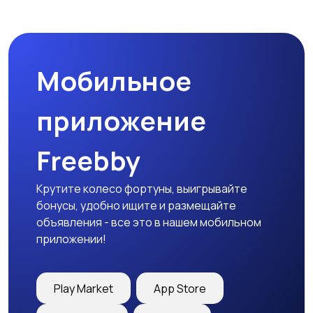
Спецодежда
Спортивная одежда
Мобильное
Футболки и поло
Штаны и шорты
приложение
Freebby
Другое
Крутите колесо фортуны, выигрывайте
бонусы, удобно ищите и размещайте
объявления - все это в нашем мобильном
приложении!
Play Market
App Store