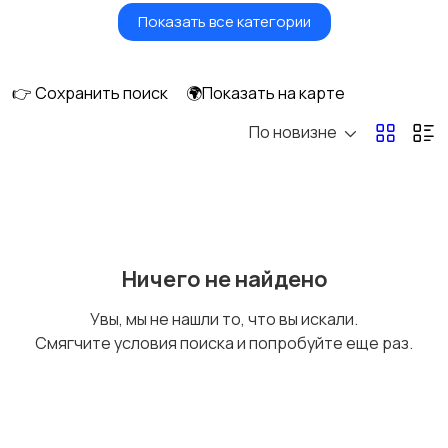
Показать все категории
Водный транспорт
Автобусы и грузовики
👉 Сохранить поиск
🌍Показать на карте
По новизне
Мототехника
Спецтехника
Сельхозтехника
Другой транспорт
Ничего не найдено
Увы, мы не нашли то, что вы искали.
Смягчите условия поиска и попробуйте еще раз.
Прицепы, дома на
Воздушный
колесах
транспорт