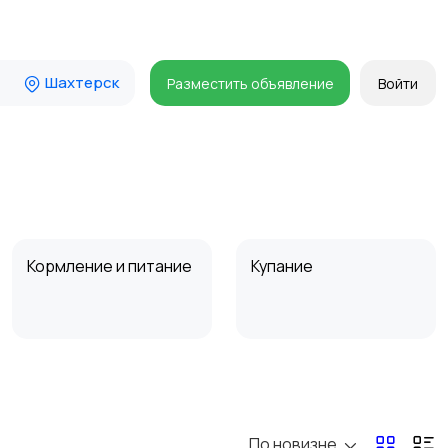
Шахтерск
Разместить объявление
Войти
Кормление и питание
Купание
Товары для учебы
Прочие детские
товары
По новизне