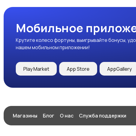
Мобильное приложе
Крутите колесо фортуны, выигрывайте бонусы, удо
нашем мобильном приложении!
Play Market
App Store
AppGallery
Магазины
Блог
О нас
Служба поддержки