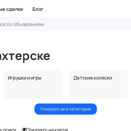
ые сделки
Блог
ахтерске
Игрушки и игры
Детские коляски
Показать все категории
Радио- и видеоняни
Товары для мам
ь поиск
🌍Показать на карте