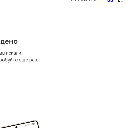
йдено
 вы искали.
робуйте еще раз.