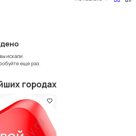
Перевозки, склад,
Продажи
закупки
йдено
Страхование
Строительство и
 вы искали.
ремонт
робуйте еще раз.
йших городах
Юриспруденция
Удаленная работа