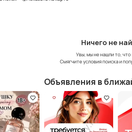
Образование и наука
Офисный персонал
Ничего не на
Сельское хозяйство
Спорт и красота
Увы, мы не нашли то, что
Смягчите условия поиска и поп
Объявления в ближа
Управление
Финансы
персоналом