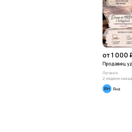
от 1 000 
Продавец у
Луганск
2 недели наза
Яна