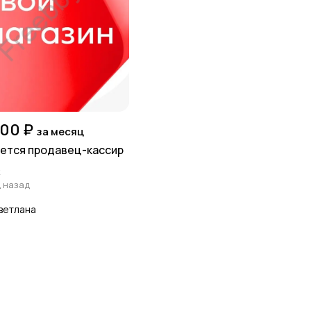
00 ₽
за месяц
ется продавец-кассир
к
ц назад
ветлана