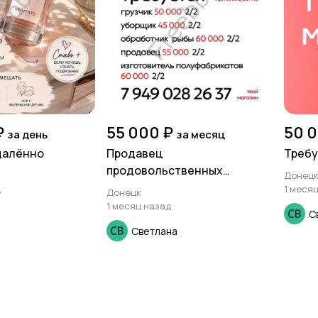
₽
55 000 ₽
50 0
за день
за месяц
далённо
Продавец
Требу
продовольственных
Донец
товаров.
д
1 меся
Донецк
1 месяц назад
С
Светлана