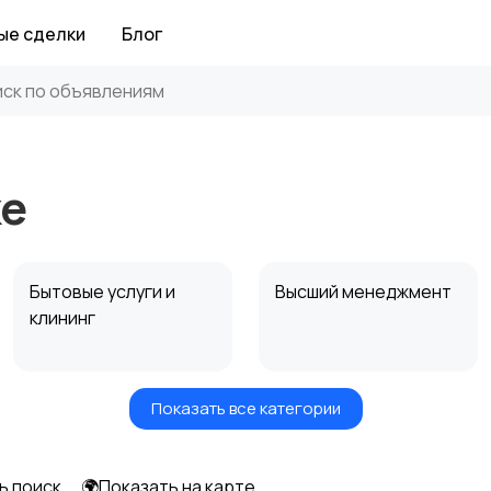
ые сделки
Блог
ке
Бытовые услуги и
Высший менеджмент
клининг
Показать все категории
Информационные
Искусство и
технологии
развлечения
ь поиск
🌍Показать на карте