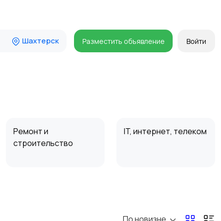
Шахтерск
Разместить объявление
Войти
Ремонт и
IT, интернет, телеком
строительство
Организация
Фото- и видеосъемка
праздников
По новизне