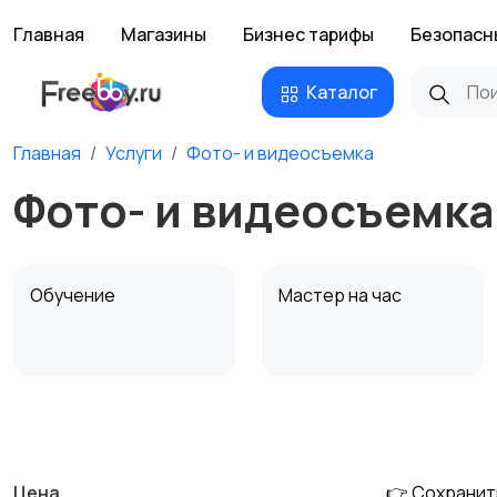
Главная
Магазины
Бизнес тарифы
Безопасн
Каталог
Главная
Услуги
Фото- и видеосъемка
Фото- и видеосъемка
Обучение
Мастер на час
Деловые услуги
Уборка и клининг
Цена
👉 Сохранит