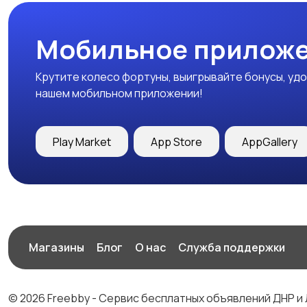
Мобильное приложе
Крутите колесо фортуны, выигрывайте бонусы, удо
нашем мобильном приложении!
Play Market
App Store
AppGallery
Магазины
Блог
О нас
Служба поддержки
© 2026 Freebby - Сервис бесплатных объявлений ДНР и