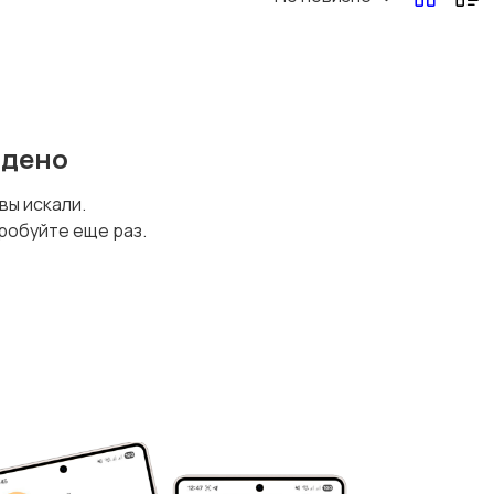
йдено
 вы искали.
робуйте еще раз.