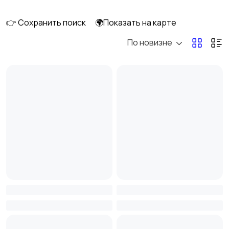
👉 Сохранить поиск
🌍Показать на карте
По новизне
Мопеды и скутеры
Снегоходы