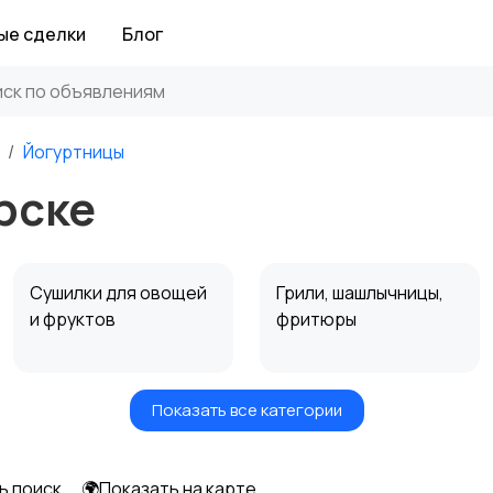
ые сделки
Блог
Йогуртницы
рске
Сушилки для овощей
Грили, шашлычницы,
и фруктов
фритюры
Показать все категории
Мультиварки и
Кухонные весы
скороварки
ь поиск
🌍Показать на карте