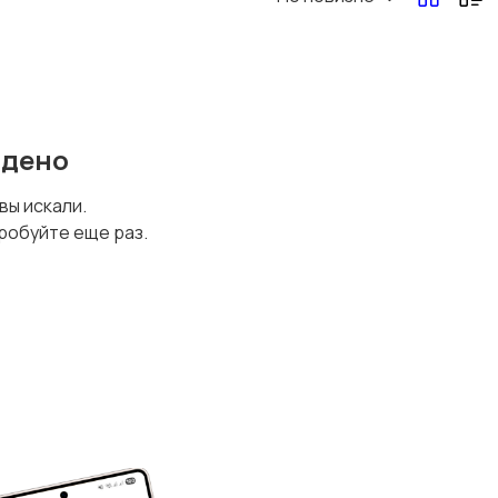
йдено
 вы искали.
робуйте еще раз.