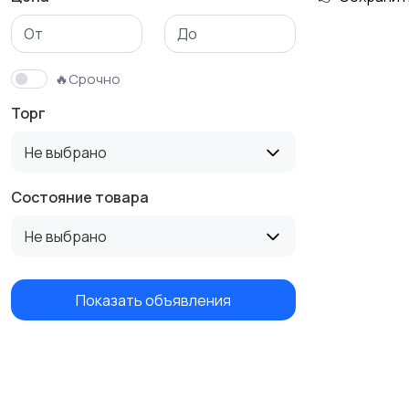
Бутербродницы,
Кухонные комбайны,
сэндвичницы,
блендеры и миксеры
🔥Срочно
тостеры
Торг
Не выбрано
Состояние товара
Не выбрано
Показать объявления