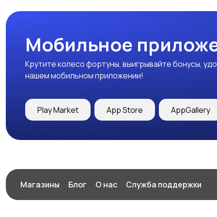
Мобильное приложе
Крутите колесо фортуны, выигрывайте бонусы, удо
нашем мобильном приложении!
Play Market
App Store
AppGallery
Магазины
Блог
О нас
Служба поддержки