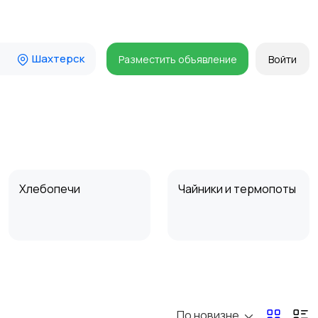
Шахтерск
Разместить объявление
Войти
Хлебопечи
Чайники и термопоты
Микроволновые печи
Кофеварки и
кофемолки
По новизне