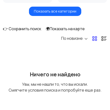
Показать все категории
Акустика, колонки,
Домашние
сабвуферы
кинотеатры
👉 Сохранить поиск
🌍Показать на карте
По новизне
DVD, Blu-ray и
Музыкальные центры
медиаплееры
и магнитолы
MP3-плееры и
Электронные книги
Ничего не найдено
портативное аудио
Увы, мы не нашли то, что вы искали.
Смягчите условия поиска и попробуйте еще раз.
Спутниковое и
Аудиоусилители и
цифровое ТВ
ресиверы