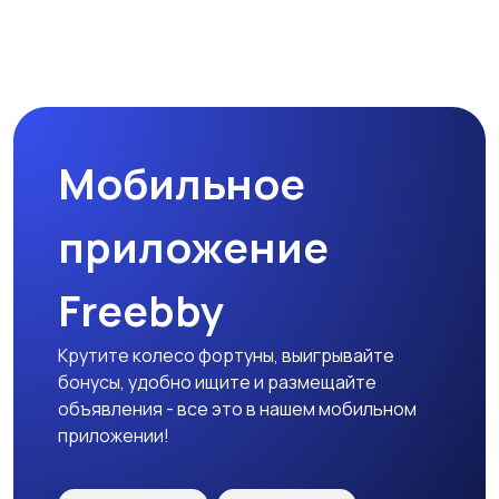
Наушники
Микрофоны
Мобильное
Аксессуары
приложение
Freebby
Крутите колесо фортуны, выигрывайте
бонусы, удобно ищите и размещайте
объявления - все это в нашем мобильном
приложении!