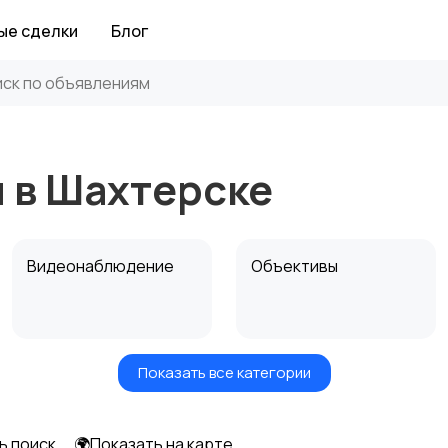
ые сделки
Блог
 в Шахтерске
Видеонаблюдение
Объективы
Показать все категории
Цифровые
Компактные
фоторамки
фотопринтеры
ь поиск
🌍Показать на карте