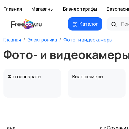
Главная
Магазины
Бизнес тарифы
Безопасн
Каталог
Главная
Электроника
Фото- и видеокамеры
Фото- и видеокамеры
Фотоаппараты
Видеокамеры
Штативы и
Студийное
стабилизаторы
оборудование
Цена
👉 Сохранит