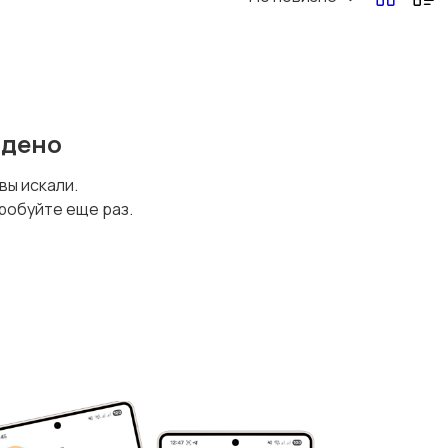
йдено
 вы искали.
робуйте еще раз.