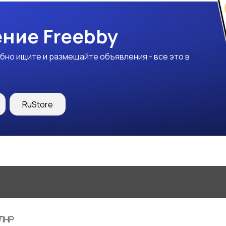
ние Freebby
бно ищите и размещайте объявления - все это в
RuStore
 ЛНР