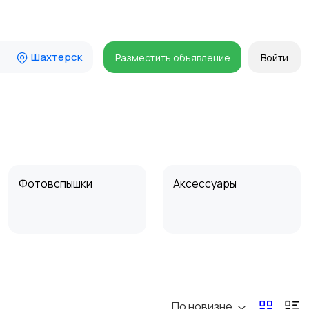
Шахтерск
Разместить объявление
Войти
Фотовспышки
Аксессуары
Бинокли и
оптические приборы
По новизне