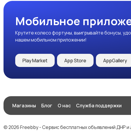
Мобильное приложе
Крутите колесо фортуны, выигрывайте бонусы, удо
нашем мобильном приложении!
Play Market
App Store
AppGallery
Магазины
Блог
О нас
Служба поддержки
© 2026 Freebby - Сервис бесплатных объявлений ДНР и