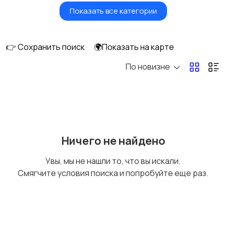
Показать все категории
Бытовые услуги и
Высший менеджмент
клининг
👉 Сохранить поиск
🌍Показать на карте
По новизне
Госслужба
Добыча сырья,
энергетика
Домашний персонал
Издательства и СМИ
Ничего не найдено
Увы, мы не нашли то, что вы искали.
Смягчите условия поиска и попробуйте еще раз.
Информационные
Искусство и
технологии
развлечения