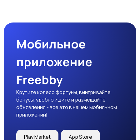
Магазины
Маркетинг и реклама
Мобильное
Медицина
Начало карьеры
приложение
Freebby
Образование и наука
Офисный персонал
Крутите колесо фортуны, выигрывайте
бонусы, удобно ищите и размещайте
объявления - все это в нашем мобильном
приложении!
Перевозки, склад,
Продажи
закупки
Play Market
App Store