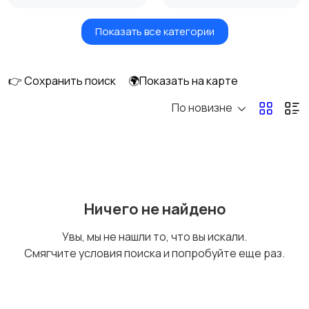
Показать все категории
Мониторы
Клавиатуры и мыши
👉 Сохранить поиск
🌍Показать на карте
По новизне
Оргтехника и
Сетевое
расходники
оборудование
Мультимедиа
Накопители данных и
Ничего не найдено
картридеры
Увы, мы не нашли то, что вы искали.
Смягчите условия поиска и попробуйте еще раз.
Программное
Рули, джойстики,
обеспечение
геймпады