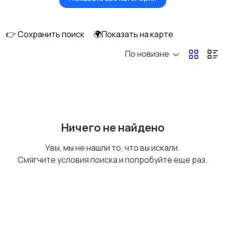
Видеонаблюдение
Объективы
👉 Сохранить поиск
🌍Показать на карте
По новизне
Фотовспышки
Аксессуары
Штативы и
Студийное
Ничего не найдено
стабилизаторы
оборудование
Увы, мы не нашли то, что вы искали.
Смягчите условия поиска и попробуйте еще раз.
Цифровые
Компактные
фоторамки
фотопринтеры